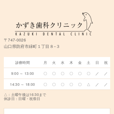
〒747-0026
山口県防府市緑町１丁目８−３
診療時間
月
火
水
木
金
土
日
祝
9:00 ～ 13:00
〇
〇
〇
〇
〇
〇
／
／
14:30 ～ 18:00
〇
〇
〇
〇
〇
△
／
／
△：土曜午後は16:30まで
休診日：日曜・祝祭日