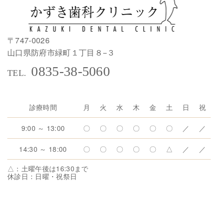
〒747-0026
山口県防府市緑町１丁目８−３
0835-38-5060
診療時間
月
火
水
木
金
土
日
祝
9:00 ～ 13:00
〇
〇
〇
〇
〇
〇
／
／
14:30 ～ 18:00
〇
〇
〇
〇
〇
△
／
／
△：土曜午後は16:30まで
休診日：日曜・祝祭日