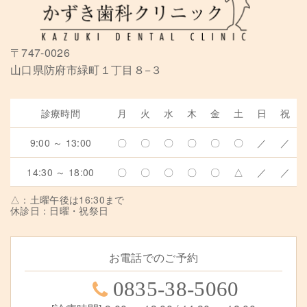
〒747-0026
山口県防府市緑町１丁目８−３
診療時間
月
火
水
木
金
土
日
祝
9:00 ～ 13:00
〇
〇
〇
〇
〇
〇
／
／
14:30 ～ 18:00
〇
〇
〇
〇
〇
△
／
／
△：土曜午後は16:30まで
休診日：日曜・祝祭日
お電話でのご予約
0835-38-5060