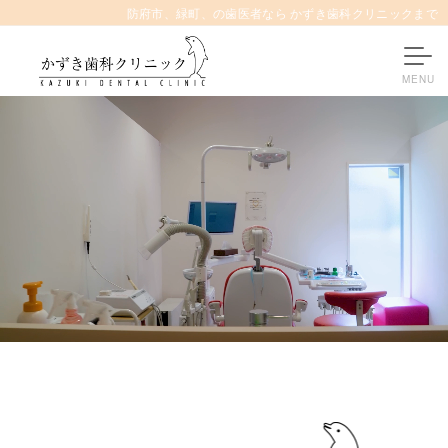
防府市、緑町、の歯医者なら かずき歯科クリニックまで