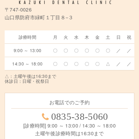
〒747-0026
山口県防府市緑町１丁目８−３
診療時間
月
火
水
木
金
土
日
祝
9:00 ～ 13:00
〇
〇
〇
〇
〇
〇
／
／
14:30 ～ 18:00
〇
〇
〇
〇
〇
△
／
／
△：土曜午後は16:30まで
休診日：日曜・祝祭日
お電話でのご予約
0835-38-5060
[診療時間] 9:00 ～ 13:00 / 14:30 ～ 18:00
土曜午後診療時間は16:30まで