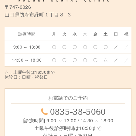
〒747-0026
山口県防府市緑町１丁目８−３
診療時間
月
火
水
木
金
土
日
祝
9:00 ～ 13:00
〇
〇
〇
〇
〇
〇
／
／
14:30 ～ 18:00
〇
〇
〇
〇
〇
△
／
／
△：土曜午後は16:30まで
休診日：日曜・祝祭日
お電話でのご予約
0835-38-5060
[診療時間] 9:00 ～ 13:00 / 14:30 ～ 18:00
土曜午後診療時間は16:30まで
休診日：日曜・祝祭日